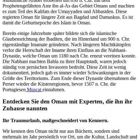
Muslimische Araber eroberten um 630 n. Chr. mit dem
Prophetengefährten Amr ibn al-As das Gebiet Omans und machten
es zum Teil des Kalifats der Umayyaden und Abbasiden. Diese
regierten Oman für längere Zeit aus Bagdad und Damaskus. Es ist
damit die Geburtsepoche des Islam in Oman.
Bereits einige Jahrzehnte später bildete sich die islamische
Glaubensrichtung der Ibaditen, die im Hinterland um 900 n. Chr.
eigenständige Imamate gründeten. Nach längeren Machtkämpfen
verlor die Herrschaft der Imame ihren Einfluss an die Nabhani-
Dynastie, welche Oman um 1180 nach Chr. erneut vereinen konnte.
Die Nabhani machten Bahla zu ihrer Hauptstadt, waren jedoch
ständig von persischen Invasoren bedroht. Diese Zeit ist wenig
dokumentiert, jedoch gab es immer wieder Schwankungen in der
Größe des Territoriums. Zum Ende dieser Dynastie übernahmen die
Perser wieder die Küstenregionen, bevor 1507 n. Chr. die
Portugiesen
Muscat
einnahmen.
Entdecken Sie den Oman mit Experten, die ihn ihr
Zuhause nannten
Ihr Traumurlaub, maßgeschneidert von Kennern.
Wir kennen den Oman nicht nur aus Büchern, sondern sind
mehrmals im Jahr persönlich vor Ort, um die Kultur, Landschaft und