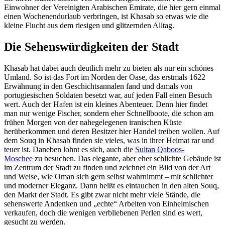
Einwohner der Vereinigten Arabischen Emirate, die hier gern einmal
einen Wochenendurlaub verbringen, ist Khasab so etwas wie die
kleine Flucht aus dem riesigen und glitzernden Alltag.
Die Sehenswürdigkeiten der Stadt
Khasab hat dabei auch deutlich mehr zu bieten als nur ein schönes
Umland. So ist das Fort im Norden der Oase, das erstmals 1622
Erwähnung in den Geschichtsannalen fand und damals von
portugiesischen Soldaten besetzt war, auf jeden Fall einen Besuch
wert. Auch der Hafen ist ein kleines Abenteuer. Denn hier findet
man nur wenige Fischer, sondern eher Schnellboote, die schon am
frühen Morgen von der nahegelegenen iranischen Küste
herüberkommen und deren Besitzer hier Handel treiben wollen. Auf
dem Souq in Khasab finden sie vieles, was in ihrer Heimat rar und
teuer ist. Daneben lohnt es sich, auch die
Sultan Qaboos-
Moschee
zu besuchen. Das elegante, aber eher schlichte Gebäude ist
im Zentrum der Stadt zu finden und zeichnet ein Bild von der Art
und Weise, wie Oman sich gern selbst wahrnimmt – mit schlichter
und moderner Eleganz. Dann heißt es eintauchen in den alten Souq,
den Markt der Stadt. Es gibt zwar nicht mehr viele Stände, die
sehenswerte Andenken und „echte“ Arbeiten von Einheimischen
verkaufen, doch die wenigen verbliebenen Perlen sind es wert,
gesucht zu werden.