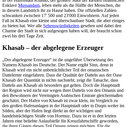
In der Hafenstadt Khasab, der größten Stadt der kleinen omanischen
Enklave
Mussandam
, leben mehr als die Hälfte der Menschen, die
in diesem Landstrich ihr zu Hause haben. Die offiziellen Zahlen
schwanken zwischen 17' 500 und 23'000 Einwohnern. Auf jeden
Fall ist Khasab eine kleine und überschaubare Stadt, die aber einiges
zu bieten hat. Wer alle
Sehenswürdigkeiten
gesehen und dabei den
Charme der Stadt in sich aufgesogen haben will, der braucht schon
zwei bis drei Tage Zeit.
Khasab – der abgelegene Erzeuger
„Der abgelegene Erzeuger“ ist die ungefähre Übersetzung des
Namens Khasab ins Deutsche. Der Name ergibt Sinn, denn in
Khasab wird ein nicht unbeträchtlicher Teil der omanischen
Dattelernte eingefahren. Dass die Qualität der Datteln aus der Oase
Khasab der Quantität in nichts nachsteht, zeigt die Tatsache, dass
Datteln aus Khasab als besonders gut gelten. Doch die Hauptstadt
der Region wird nicht nur wegen ihrer Datteln von den Omanis und
den Bewohnern der Vereinigten Arabischen Emirate gleichermaßen
geschätzt. Der Hafen von Khasab ist zwar klein, im Vergleich zu
den großen Hafenanlagen in der Hauptstadt oder in Duqm weiter im
Süden, aber der Hafen liegt direkt an der wichtigen und
handelsträchtigen Straße von Hormuz. Dazu ist er in den letzten
Jahren eine beliebte Anlaufstelle für Kreuzfahrtschiffe geworden,
die ihren Gästen diesen Teil Omans zeigen möchten. Für die