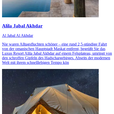
Alila Jabal Akhdar
Al Jabal Al Akhdar
Nie waren Alltagsfluchten schöner – eine rund 2,5-stündige Fahrt
von der omanischen Hauptstadt Maskat entfernt, begrüßt Sie das
Luxus Resort Alila Jabal Akhdar auf einem Felsplateau, umringt von
den schroffen Gipfeln des Hadschargebirges. Abseits der modernen
Welt mit ihrem schnelllebigen Tempo kön