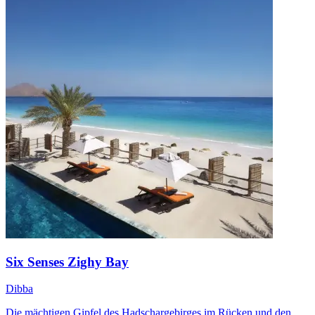
Six Senses Zighy Bay
Dibba
Die mächtigen Gipfel des Hadschargebirges im Rücken und den