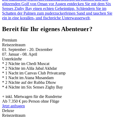
glitzernden Golf von Oman vor Augen entdecken Sie mit dem Six
Senses Zighy Bay einen echten Geheimtipp. Schlendern Sie im
Schatten der Palmen zum puderzuckerfeinen Sand und tauchen Sie
ein in eine korallen- und fischreiche Unterwasserwelt,
Bereit für Ihr eigenes Abenteuer?
Premium
Reisezeitraum
01. September - 20. Dezember
07. Januar - 08. April
Unterkünfte
* 2 Nächte im Chedi Muscat
* 2 Nächte im Alila Jabal Akhdar
* 1 Nacht im Canvas Club Privatcamp
* 1 Nacht im Atana Musandam
* 2 Nächte auf der Rubba Dhow
* 4 Nächte im Six Senses Zighy Bay
+ inkl. Mietwagen für die Rundreise
Ab 7.350 € pro Person ohne Flüge
Jetzt anfragen
Deluxe
Reisezeitraum