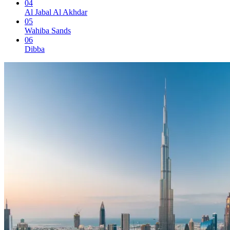
04
Al Jabal Al Akhdar
05
Wahiba Sands
06
Dibba