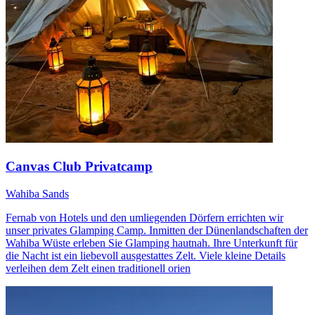
Canvas Club Privatcamp
Wahiba Sands
Fernab von Hotels und den umliegenden Dörfern errichten wir
unser privates Glamping Camp. Inmitten der Dünenlandschaften der
Wahiba Wüste erleben Sie Glamping hautnah. Ihre Unterkunft für
die Nacht ist ein liebevoll ausgestattes Zelt. Viele kleine Details
verleihen dem Zelt einen traditionell orien